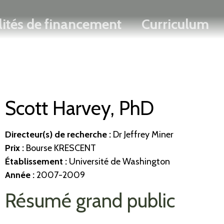
Rechercher
Passer
ENGLISH
lités de financement
Curriculum
au
contenu
principal
Scott Harvey, PhD
Directeur(s) de recherche
:
Dr Jeffrey Miner
Prix :
Bourse KRESCENT
Établissement
:
Université de Washington
Année :
2007-2009
Résumé grand public