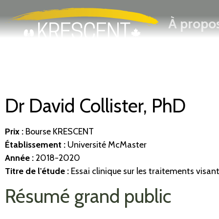
Rechercher
Passer
À propo
au
contenu
principal
Dr David Collister, PhD
Prix :
Bourse KRESCENT
Établissement
:
Université McMaster
Année :
2018-2020
Titre de l'étude :
Essai clinique sur les traitements vis
Résumé grand public