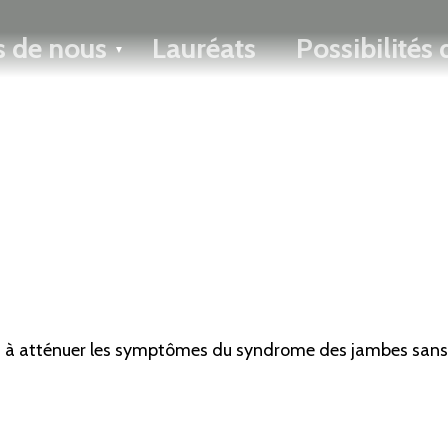
ENGLISH
s de nous
Lauréats
Possibilités
Toggle menu
ant à atténuer les symptômes du syndrome des jambes sans 