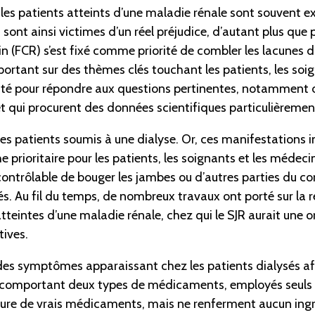
les patients atteints d’une maladie rénale sont souvent e
ont ainsi victimes d’un réel préjudice, d’autant plus que 
n (FCR) s’est fixé comme priorité de combler les lacunes d
rtant sur des thèmes clés touchant les patients, les soig
té pour répondre aux questions pertinentes, notamment des
 et qui procurent des données scientifiques particulièrement
 patients soumis à une dialyse. Or, ces manifestations in
e prioritaire pour les patients, les soignants et les méde
contrôlable de bouger les jambes ou d’autres parties du co
sés. Au fil du temps, de nombreux travaux ont porté sur la
teintes d’une maladie rénale, chez qui le SJR aurait une ori
tives.
 des symptômes apparaissant chez les patients dialysés afin
lote comportant deux types de médicaments, employés seuls
exture de vrais médicaments, mais ne renferment aucun ingr