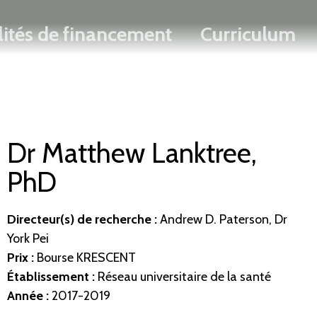
Rechercher
Passer
ENGLISH
lités de financement
Curriculum
au
contenu
principal
Dr Matthew Lanktree,
PhD
Directeur(s) de recherche
:
Andrew D. Paterson, Dr
York Pei
Prix :
Bourse KRESCENT
Établissement
:
Réseau universitaire de la santé
Année :
2017-2019