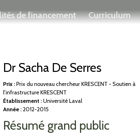
Rechercher
Passer
ENGLISH
lités de financement
Curriculum
au
contenu
principal
Dr Sacha De Serres
Prix :
Prix du nouveau chercheur KRESCENT - Soutien à
l'infrastructure KRESCENT
Établissement
:
Université Laval
Année :
2012-2015
Résumé grand public