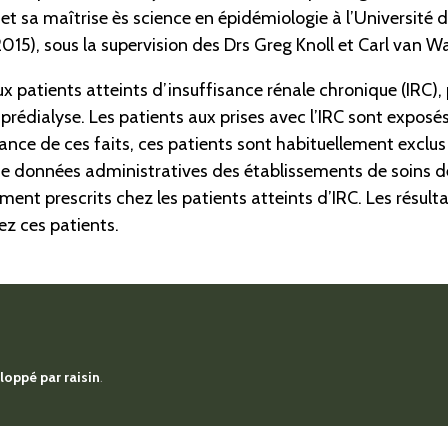
t sa maîtrise ès science en épidémiologie à l’Université d
5), sous la supervision des Drs Greg Knoll et Carl van W
x patients atteints d’insuffisance rénale chronique (IRC),
n prédialyse. Les patients aux prises avec l’IRC sont expos
nce de ces faits, ces patients sont habituellement exclus
de données administratives des établissements de soins de 
nt prescrits chez les patients atteints d’IRC. Les résult
ez ces patients.
eloppé par
raisin
.