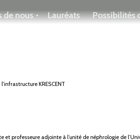
ENGLISH
s de nous
Lauréats
Possibilités
Toggle menu
 l'infrastructure KRESCENT
et professeure adjointe à l’unité de néphrologie de l’Uni