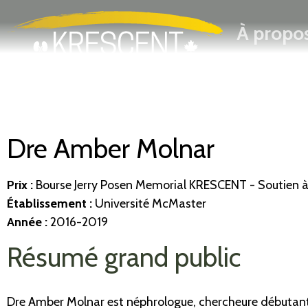
Rechercher
Passer
À propo
au
contenu
principal
Dre Amber Molnar
Prix :
Bourse Jerry Posen Memorial KRESCENT
- Soutien à
Établissement
:
Université McMaster
Année :
2016-2019
Résumé grand public
Dre Amber Molnar est néphrologue, chercheure débutante 