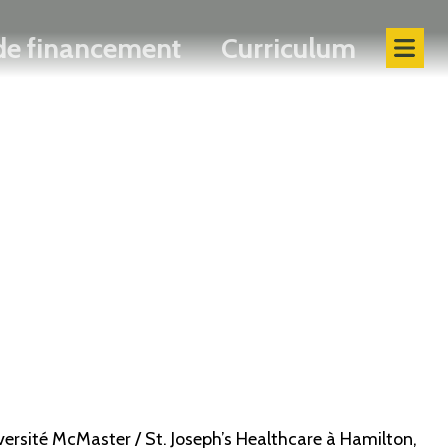
 de financement
Curriculum
versité McMaster / St. Joseph’s Healthcare à Hamilton,