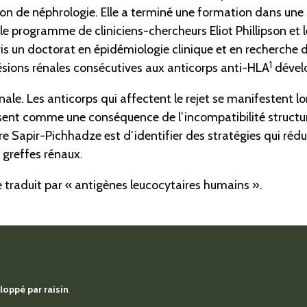
n de néphrologie. Elle a terminé une formation dans une 
n le programme de cliniciens-chercheurs Eliot Phillipson e
is un doctorat en épidémiologie clinique et en recherche d
1
lésions rénales consécutives aux anticorps anti-HLA
dévelo
rénale. Les anticorps qui affectent le rejet se manifestent 
sent comme une conséquence de l’incompatibilité structure
re Sapir-Pichhadze est d’identifier des stratégies qui rédu
s greffes rénaux.
e traduit par « antigènes leucocytaires humains ».
eloppé par
raisin
.