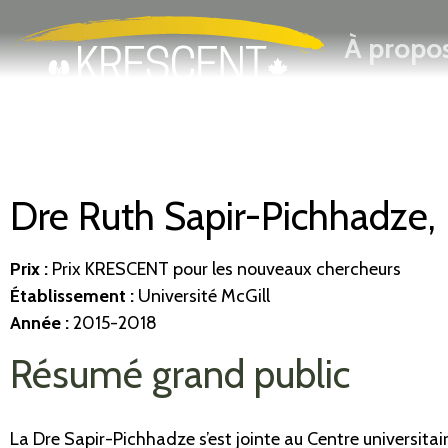
Rechercher
Passer
À propo
au
contenu
principal
Dre Ruth Sapir-Pichhadze,
Prix :
Prix KRESCENT pour les nouveaux chercheurs
Établissement
:
Université McGill
Année :
2015-2018
Résumé grand public
La Dre Sapir-Pichhadze s’est jointe au Centre universitai