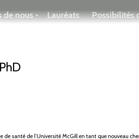
ENGLISH
s de nous
Lauréats
Possibilités
Toggle menu
 PhD
re de santé de l’Université McGill en tant que nouveau cher