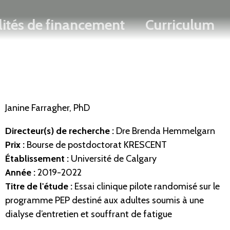
Rechercher
Passer
ENGLISH
lités de financement
Curriculum
au
contenu
principal
Janine Farragher, PhD
Directeur(s) de recherche
:
Dre Brenda Hemmelgarn
Prix :
Bourse de postdoctorat KRESCENT
Établissement
:
Université de Calgary
Année :
2019-2022
Titre de l'étude :
Essai clinique pilote randomisé sur le
programme PEP destiné aux adultes soumis à une
dialyse d’entretien et souffrant de fatigue​