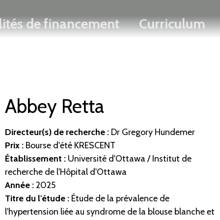
Rechercher
Passer
ENGLISH
lités de financement
Curriculum
au
contenu
principal
Abbey Retta
Directeur(s) de recherche :
Dr Gregory Hundemer
Prix :
Bourse d'été KRESCENT
Établissement :
Université d'Ottawa / Institut de
recherche de l'Hôpital d'Ottawa
Année :
2025
Titre du l'étude :
Étude de la prévalence de
l'hypertension liée au syndrome de la blouse blanche et