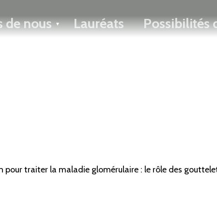
ENGLISH
s de nous
Lauréats
Possibilités
Toggle menu
pour traiter la maladie glomérulaire : le rôle des gouttele