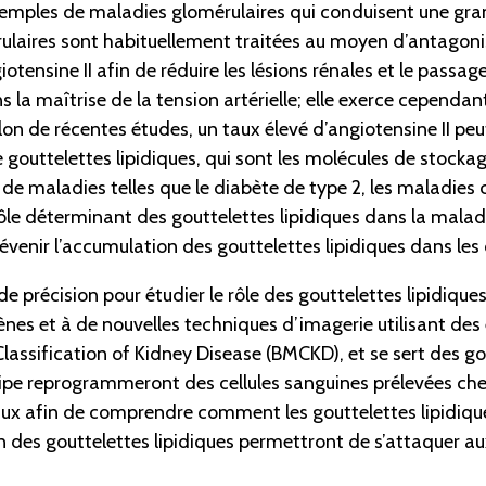
mples de maladies glomérulaires qui conduisent une grand
rulaires sont habituellement traitées au moyen d’antagoni
tensine II afin de réduire les lésions rénales et le passage 
 maîtrise de la tension artérielle; elle exerce cependant 
Selon de récentes études, un taux élevé d’angiotensine II p
uttelettes lipidiques, qui sont les molécules de stockage d
 de maladies telles que le diabète de type 2, les maladies c
ôle déterminant des gouttelettes lipidiques dans la maladi
prévenir l’accumulation des gouttelettes lipidiques dans les
 précision pour étudier le rôle des gouttelettes lipidiques
es et à de nouvelles techniques d’imagerie utilisant des 
Classification of Kidney Disease (BMCKD), et se sert des 
équipe reprogrammeront des cellules sanguines prélevées ch
ux afin de comprendre comment les gouttelettes lipidique
on des gouttelettes lipidiques permettront de s’attaquer a