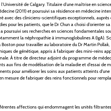
 l’Université de Calgary. Titulaire d’une maîtrise en scienc
 médecine (2011) et poursuivi sa résidence en médecine inte
oré avec des cliniciens-scientifiques exceptionnels, auprès 
pour les patients, que le Dr Chun a choisi d’orienter sa 
 a poursuivi ses recherches en sciences fondamentales sous 
otamment la néphropathie à immunoglobulines A (IgA). S
 Boston pour travailler au laboratoire du Dr Martin Pollak,
chniques de génétique, appris à fabriquer des mini-reins ap
rénale. À titre de directeur adjoint du programme de médec
tients aux fins de modélisation de la maladie et d'essai de
ments pour améliorer les soins aux patients atteints d'un
 en mesure de fabriquer des reins fonctionnels pour remplac
férentes affections qui endommagent les unités filtrantes