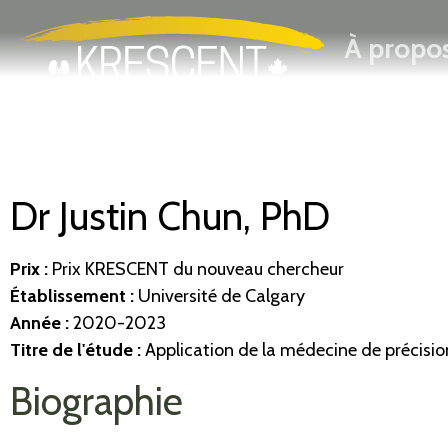
Rechercher
Passer
À propo
au
contenu
principal
Dr Justin Chun, PhD
Prix :
Prix KRESCENT du nouveau chercheur
Établissement
:
Université de Calgary
Année :
2020-2023
Titre de l'étude :
Application de la médecine de précision 
Biographie