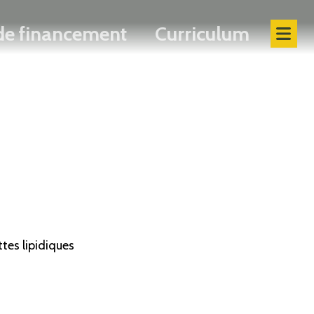
 de financement
Curriculum
ttes lipidiques