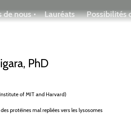
ENGLISH
s de nous
Lauréats
Possibilités
Toggle menu
igara, PhD
 Institute of MIT and Harvard)
des protéines mal repliées vers les lysosomes