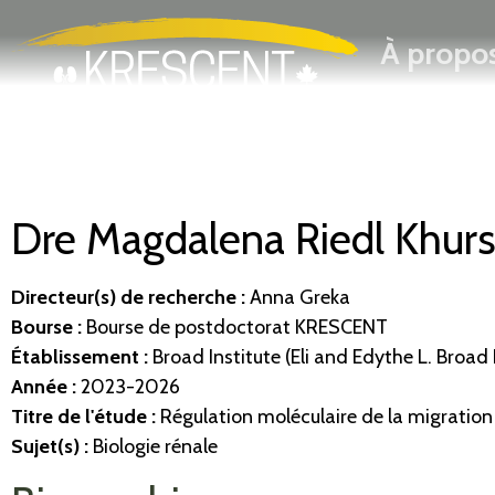
Rechercher
Passer
À propo
au
contenu
principal
Dre Magdalena Riedl Khurs
Directeur(s) de recherche
:
Anna Greka
Bourse :
Bourse de postdoctorat KRESCENT
Établissement
:
Broad Institute (Eli and Edythe L. Broad
Année :
2023-2026
Titre de l'étude :
Régulation moléculaire de la migration 
Sujet(s) :
Biologie rénale