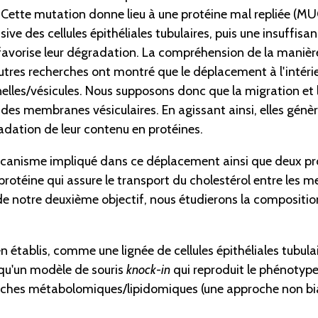
Cette mutation donne lieu à une protéine mal repliée (MUC1
sive des cellules épithéliales tubulaires, puis une insuf
et favorise leur dégradation. La compréhension de la mani
autres recherches ont montré que le déplacement à l'intér
les/vésicules. Nous supposons donc que la migration et l
 des membranes vésiculaires. En agissant ainsi, elles génè
adation de leur contenu en protéines.
mécanisme impliqué dans ce déplacement ainsi que deux pro
protéine qui assure le transport du cholestérol entre les
de notre deuxième objectif, nous étudierons la composition
n établis, comme une lignée de cellules épithéliales tubula
qu'un modèle de souris
knock-in
qui reproduit le phénotype
ches métabolomiques/lipidomiques (une approche non biaisée