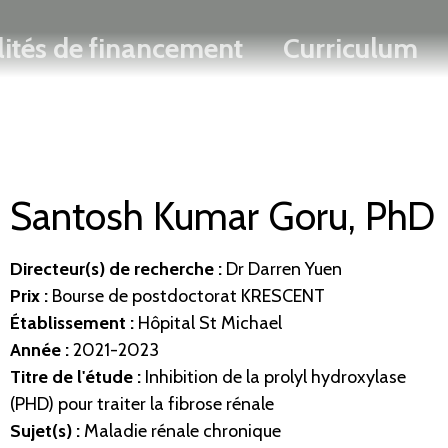
Rechercher
Passer
ENGLISH
lités de financement
Curriculum
au
contenu
principal
Santosh Kumar Goru, PhD
Directeur(s) de recherche
:
Dr Darren Yuen
Prix :
Bourse de postdoctorat KRESCENT
Établissement
:
Hôpital St Michael
Année :
2021-2023
Titre de l'étude :
Inhibition de la prolyl hydroxylase
(PHD) pour traiter la fibrose rénale
Sujet(s) :
Maladie rénale chronique